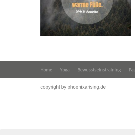
Home
Yoga
Bewusstseinstraining
Pa
copyright by phoenixarising.de