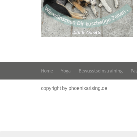
Home
Yoga
Bewusstseinstraining
Pa
copyright by phoenixarising.de