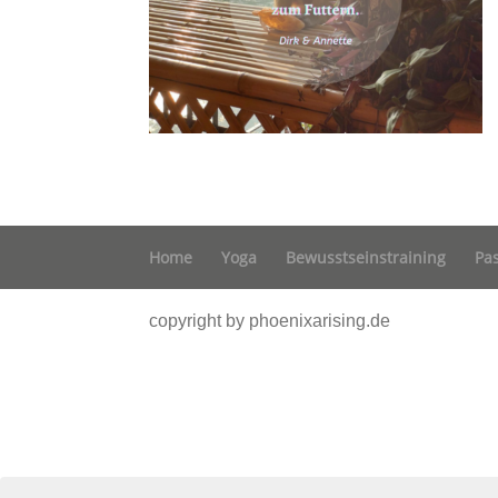
Home
Yoga
Bewusstseinstraining
Pa
copyright by phoenixarising.de