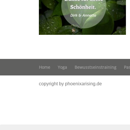
Home
Yoga
Bewusstseinstraining
Pa
copyright by phoenixarising.de