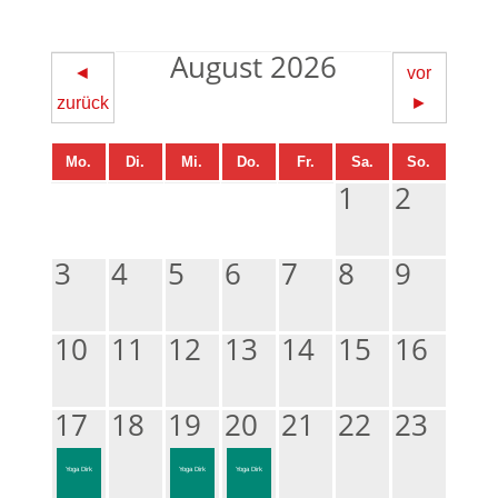
August 2026
◄
vor
zurück
►
Mo.
Di.
Mi.
Do.
Fr.
Sa.
So.
1
2
3
4
5
6
7
8
9
10
11
12
13
14
15
16
17
18
19
20
21
22
23
Yoga Dirk
Yoga Dirk
Yoga Dirk