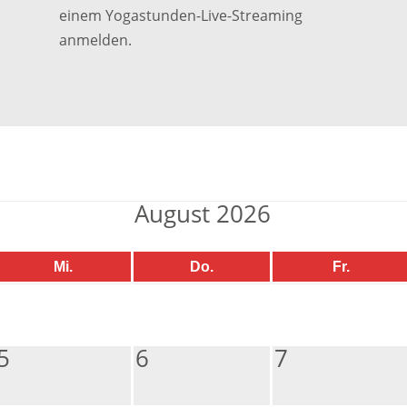
einem Yogastunden-Live-Streaming
anmelden.
August 2026
Mi.
Do.
Fr.
5
6
7