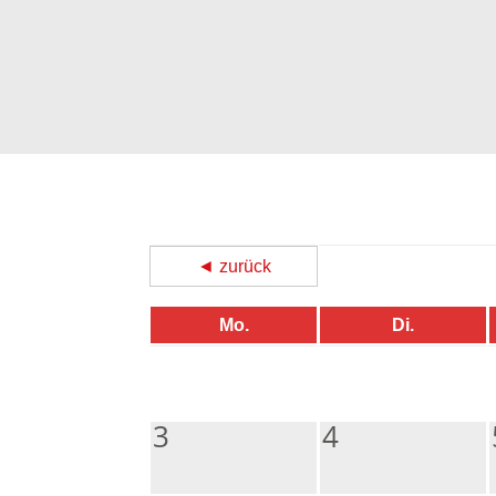
◄ zurück
Mo.
Di.
3
4