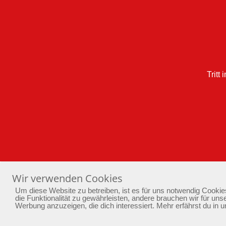
Tritt
Wir verwenden Cookies
Um diese Website zu betreiben, ist es für uns notwendig Cookie
Home
Yoga
Bewusstseinstraining
Pa
die Funktionalität zu gewährleisten, andere brauchen wir für unse
Werbung anzuzeigen, die dich interessiert. Mehr erfährst du in 
copyright by phoenixarising.de