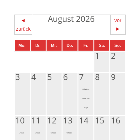
August 2026
◄
vor
zurück
►
Mo.
Di.
Mi.
Do.
Fr.
Sa.
So.
1
2
3
4
5
6
7
8
9
Urlaub –
heute kein
Yoga
10
11
12
13
14
15
16
Urlaub –
Urlaub –
Urlaub –
Urlaub –