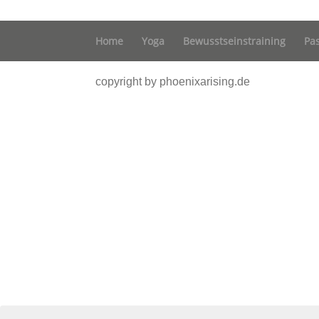
Home
Yoga
Bewusstseinstraining
Pa
copyright by phoenixarising.de