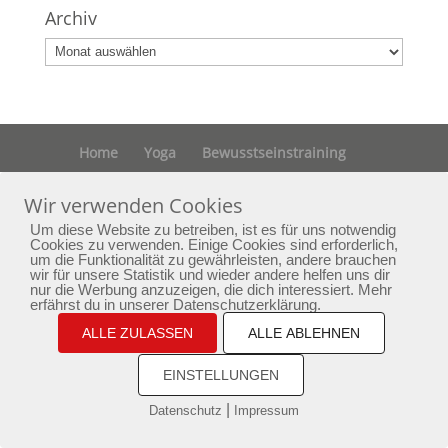
Archiv
Archiv
Home
Yoga
Bewusstseinstraining
Passion
Aktuelles
Newsletter
Kontakt
Wir verwenden Cookies
Impressum
Datenschutz
Um diese Website zu betreiben, ist es für uns notwendig
Cookies zu verwenden. Einige Cookies sind erforderlich,
um die Funktionalität zu gewährleisten, andere brauchen
copyright by phoenixarising.de
wir für unsere Statistik und wieder andere helfen uns dir
nur die Werbung anzuzeigen, die dich interessiert. Mehr
erfährst du in unserer Datenschutzerklärung.
ALLE ZULASSEN
ALLE ABLEHNEN
EINSTELLUNGEN
|
Datenschutz
Impressum