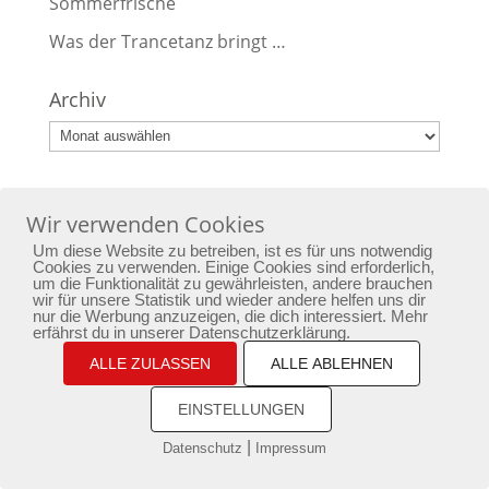
Sommerfrische
Was der Trancetanz bringt …
Archiv
Archiv
Wir verwenden Cookies
Home
Yoga
Bewusstseinstraining
Um diese Website zu betreiben, ist es für uns notwendig
Cookies zu verwenden. Einige Cookies sind erforderlich,
Passion
Aktuelles
Newsletter
Kontakt
um die Funktionalität zu gewährleisten, andere brauchen
wir für unsere Statistik und wieder andere helfen uns dir
Impressum
Datenschutz
nur die Werbung anzuzeigen, die dich interessiert. Mehr
erfährst du in unserer Datenschutzerklärung.
ALLE ZULASSEN
ALLE ABLEHNEN
copyright by phoenixarising.de
EINSTELLUNGEN
|
Datenschutz
Impressum