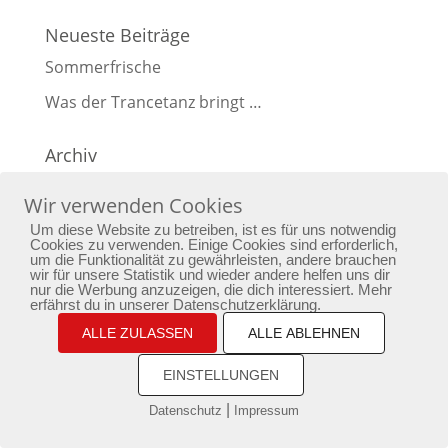
Neueste Beiträge
Sommerfrische
Was der Trancetanz bringt …
Archiv
Archiv
Wir verwenden Cookies
Um diese Website zu betreiben, ist es für uns notwendig
Cookies zu verwenden. Einige Cookies sind erforderlich,
um die Funktionalität zu gewährleisten, andere brauchen
wir für unsere Statistik und wieder andere helfen uns dir
Home
Yoga
Bewusstseinstraining
nur die Werbung anzuzeigen, die dich interessiert. Mehr
erfährst du in unserer Datenschutzerklärung.
Passion
Aktuelles
Newsletter
Kontakt
ALLE ZULASSEN
ALLE ABLEHNEN
Impressum
Datenschutz
EINSTELLUNGEN
copyright by phoenixarising.de
|
Datenschutz
Impressum