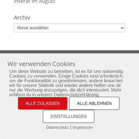
Inserat im August
Archiv
Archiv
Home
Yoga
Bewusstseinstraining
Wir verwenden Cookies
Passion
Aktuelles
Newsletter
Kontakt
Um diese Website zu betreiben, ist es für uns notwendig
Impressum
Datenschutz
Cookies zu verwenden. Einige Cookies sind erforderlich,
um die Funktionalität zu gewährleisten, andere brauchen
wir für unsere Statistik und wieder andere helfen uns dir
nur die Werbung anzuzeigen, die dich interessiert. Mehr
copyright by phoenixarising.de
erfährst du in unserer Datenschutzerklärung.
ALLE ZULASSEN
ALLE ABLEHNEN
EINSTELLUNGEN
|
Datenschutz
Impressum