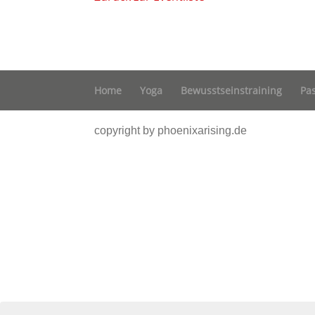
Home
Yoga
Bewusstseinstraining
Pa
copyright by phoenixarising.de