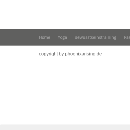
Home
Yoga
Bewusstseinstraining
Pa
copyright by phoenixarising.de