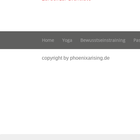
Home
Yoga
Bewusstseinstraining
Pa
copyright by phoenixarising.de