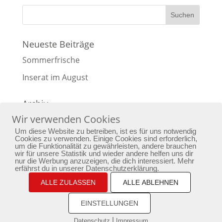
Neueste Beiträge
Sommerfrische
Inserat im August
Archiv
Wir verwenden Cookies
Archiv
Um diese Website zu betreiben, ist es für uns notwendig
Cookies zu verwenden. Einige Cookies sind erforderlich,
um die Funktionalität zu gewährleisten, andere brauchen
wir für unsere Statistik und wieder andere helfen uns dir
nur die Werbung anzuzeigen, die dich interessiert. Mehr
erfährst du in unserer Datenschutzerklärung.
Home
Yoga
Bewusstseinstraining
ALLE ZULASSEN
ALLE ABLEHNEN
Passion
Aktuelles
Newsletter
Kontakt
Impressum
Datenschutz
EINSTELLUNGEN
|
Datenschutz
Impressum